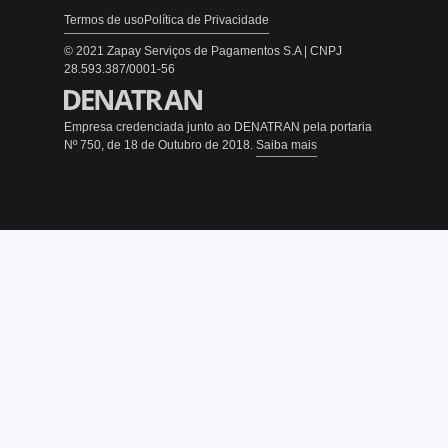
Termos de uso
Política de Privacidade
© 2021 Zapay Serviços de Pagamentos S.A | CNPJ
28.593.387/0001-56
Empresa credenciada junto ao DENATRAN pela portaria
Nº 750, de 18 de Outubro de 2018.
Saiba mais