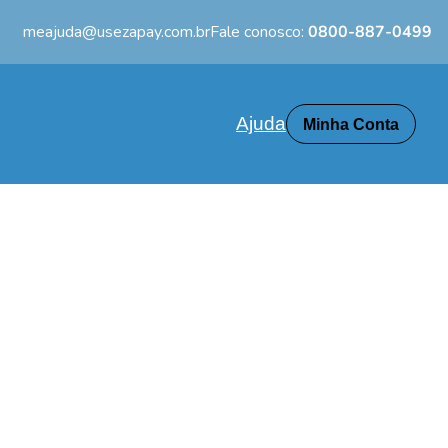
meajuda@usezapay.com.br
Fale conosco:
0800-887-0499
Ajuda
Minha Conta