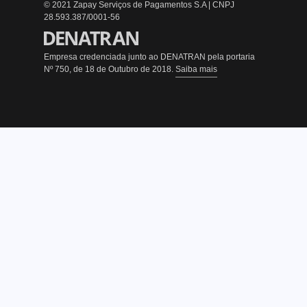
© 2021 Zapay Serviços de Pagamentos S.A | CNPJ
28.593.387/0001-56
Empresa credenciada junto ao DENATRAN pela portaria
Nº 750, de 18 de Outubro de 2018.
Saiba mais