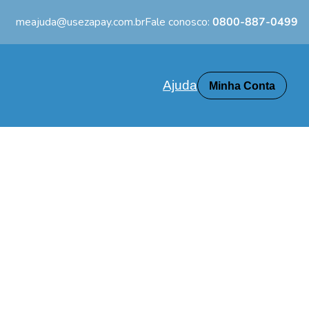
meajuda@usezapay.com.br
Fale conosco:
0800-887-0499
Ajuda
Minha Conta