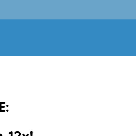
E:
 12x!