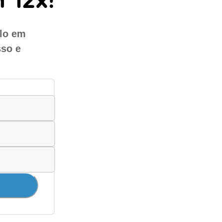
ulo em
sso e