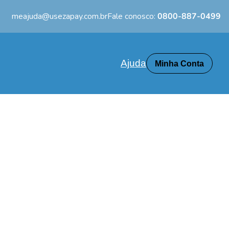
meajuda@usezapay.com.br
Fale conosco:
0800-887-0499
Ajuda
Minha Conta