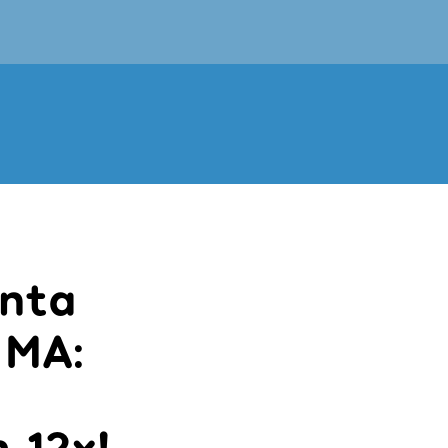
nta
 MA:
 12x!