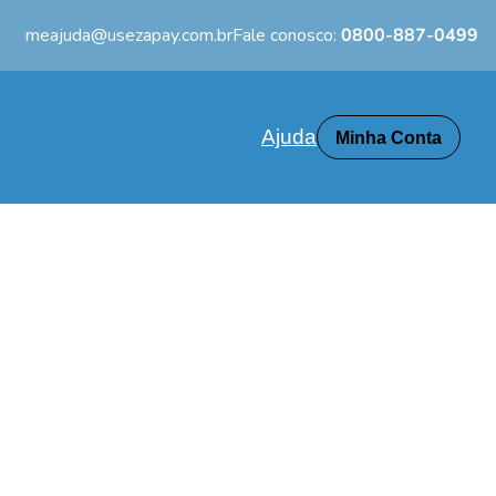
meajuda@usezapay.com.br
Fale conosco:
0800-887-0499
Ajuda
Minha Conta