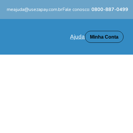
meajuda@usezapay.com.br
Fale conosco:
0800-887-0499
Ajuda
Minha Conta