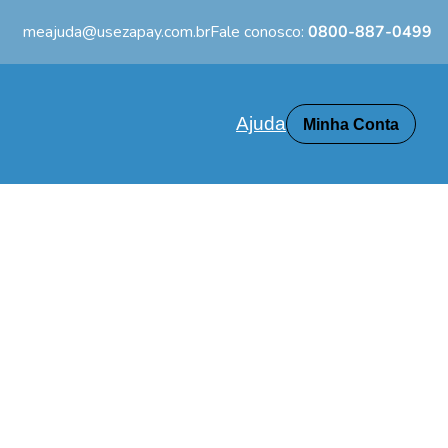
meajuda@usezapay.com.br
Fale conosco:
0800-887-0499
Ajuda
Minha Conta