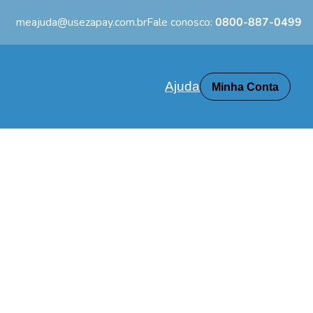
meajuda@usezapay.com.br
Fale conosco:
0800-887-0499
Ajuda
Minha Conta